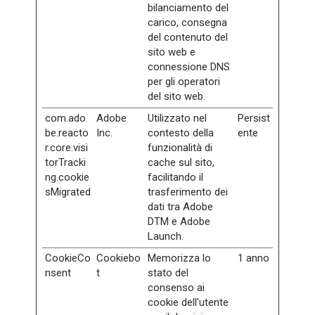
bilanciamento del
carico, consegna
del contenuto del
sito web e
connessione DNS
per gli operatori
del sito web.
com.ado
Adobe
Utilizzato nel
Persist
be.reacto
Inc.
contesto della
ente
r.core.visi
funzionalità di
torTracki
cache sul sito,
ng.cookie
facilitando il
sMigrated
trasferimento dei
dati tra Adobe
DTM e Adobe
Launch.
CookieCo
Cookiebo
Memorizza lo
1 anno
nsent
t
stato del
consenso ai
cookie dell'utente