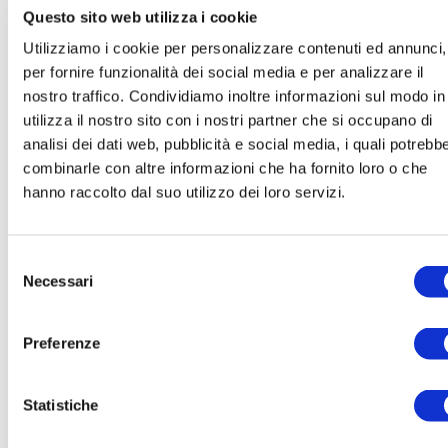
Questo sito web utilizza i cookie
1. Eseguire il Browser Safari iOS.
Utilizziamo i cookie per personalizzare contenuti ed annunci,
2. Tocca su Impostazioni e poi Safari
per fornire funzionalità dei social media e per analizzare il
nostro traffico. Condividiamo inoltre informazioni sul modo in
utilizza il nostro sito con i nostri partner che si occupano di
3. Tocca su Blocca Cookie e scegli tra le varie
opzioni: “Mai”, “Di terze parti e inserzionisti” o
analisi dei dati web, pubblicità e social media, i quali potrebb
“Sempre”.
combinarle con altre informazioni che ha fornito loro o che
hanno raccolto dal suo utilizzo dei loro servizi.
4. Per cancellare tutti i cookie immagazzinati da
Safari, tocca su Impostazioni, poi su Safari e infine
su Cancella Cookie e dati.
Selezione
Necessari
del
consenso
Per maggiori informazioni visita la pagina dedicata.
Preferenze
Opera
Statistiche
1. Eseguire il Browser Opera