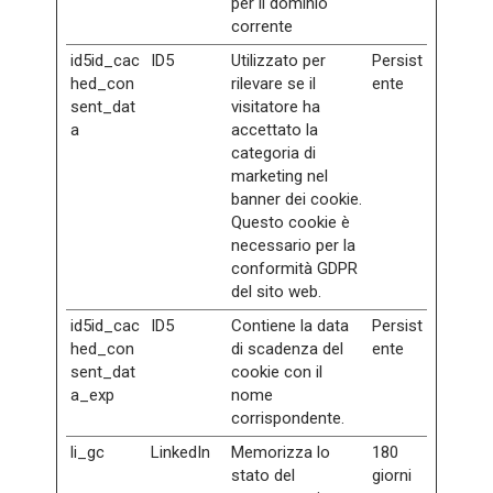
per il dominio
corrente
id5id_cac
ID5
Utilizzato per
Persist
hed_con
rilevare se il
ente
sent_dat
visitatore ha
a
accettato la
categoria di
marketing nel
banner dei cookie.
Questo cookie è
necessario per la
conformità GDPR
del sito web.
id5id_cac
ID5
Contiene la data
Persist
hed_con
di scadenza del
ente
sent_dat
cookie con il
a_exp
nome
corrispondente.
li_gc
LinkedIn
Memorizza lo
180
stato del
giorni