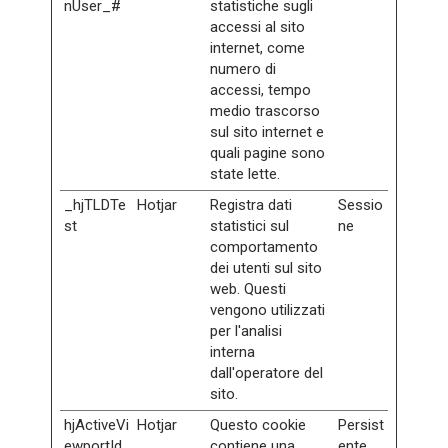
nUser_#
statistiche sugli
accessi al sito
internet, come
numero di
accessi, tempo
medio trascorso
sul sito internet e
quali pagine sono
state lette.
_hjTLDTe
Hotjar
Registra dati
Sessio
st
statistici sul
ne
comportamento
dei utenti sul sito
web. Questi
vengono utilizzati
per l'analisi
interna
dall'operatore del
sito.
hjActiveVi
Hotjar
Questo cookie
Persist
ewportId
contiene una
ente