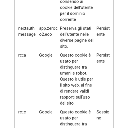
consenso ai
cookie dell'utente
per il dominio
corrente
nextauth.
app.zeroc
Preserva gli stati
Persist
message
o2.eco
dell'utente nelle
ente
diverse pagine del
sito.
rc::a
Google
Questo cookie è
Persist
usato per
ente
distinguere tra
umani e robot.
Questo è utile per
il sito web, al fine
di rendere validi
rapporti sull'uso
del sito.
rc::c
Google
Questo cookie è
Sessio
usato per
ne
distinguere tra