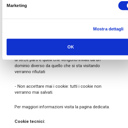
2. Fare click sul Preferenze poi su Avanzate e infine
Marketing
su Cookie
3. Selezionare una delle seguenti opzioni:
Mostra dettagli
- Accetta tutti i cookie
OK
- Accetta i cookie solo dal sito che si visita: i cookie
di terze parti e quelli che vengono inviati da un
dominio diverso da quello che si sta visitando
verranno rifiutati
- Non accettare mai i cookie: tutti i cookie non
verranno mai salvati.
Per maggiori informazioni visita la pagina dedicata.
Cookie tecnici: