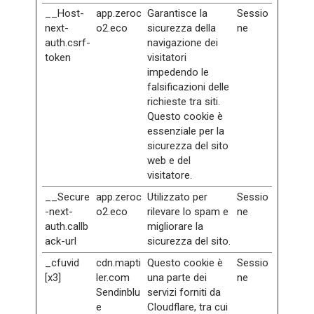
__Host-
app.zeroc
Garantisce la
Sessio
next-
o2.eco
sicurezza della
ne
auth.csrf-
navigazione dei
token
visitatori
impedendo le
falsificazioni delle
richieste tra siti.
Questo cookie è
essenziale per la
sicurezza del sito
web e del
visitatore.
__Secure
app.zeroc
Utilizzato per
Sessio
-next-
o2.eco
rilevare lo spam e
ne
auth.callb
migliorare la
ack-url
sicurezza del sito.
_cfuvid
cdn.mapti
Questo cookie è
Sessio
[x3]
ler.com
una parte dei
ne
Sendinblu
servizi forniti da
e
Cloudflare, tra cui