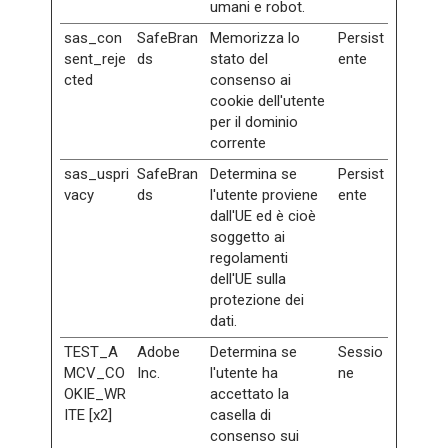
umani e robot.
sas_con
SafeBran
Memorizza lo
Persist
sent_reje
ds
stato del
ente
cted
consenso ai
cookie dell'utente
per il dominio
corrente
sas_uspri
SafeBran
Determina se
Persist
vacy
ds
l'utente proviene
ente
dall'UE ed è cioè
soggetto ai
regolamenti
dell'UE sulla
protezione dei
dati.
TEST_A
Adobe
Determina se
Sessio
MCV_CO
Inc.
l'utente ha
ne
OKIE_WR
accettato la
ITE [x2]
casella di
consenso sui