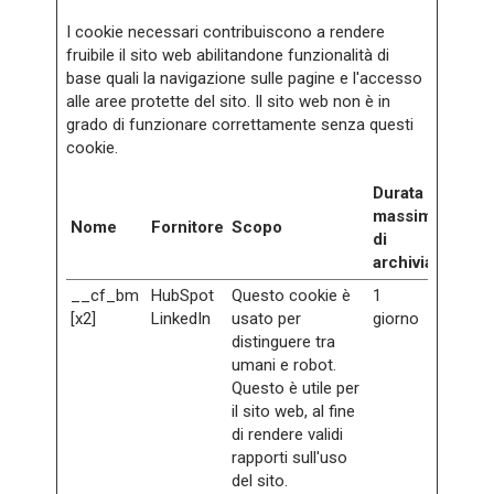
I cookie necessari contribuiscono a rendere
fruibile il sito web abilitandone funzionalità di
base quali la navigazione sulle pagine e l'accesso
alle aree protette del sito. Il sito web non è in
grado di funzionare correttamente senza questi
cookie.
Durata
massima
Nome
Fornitore
Scopo
di
archiviazione
__cf_bm
HubSpot
Questo cookie è
1
[x2]
LinkedIn
usato per
giorno
distinguere tra
umani e robot.
Questo è utile per
il sito web, al fine
di rendere validi
rapporti sull'uso
del sito.