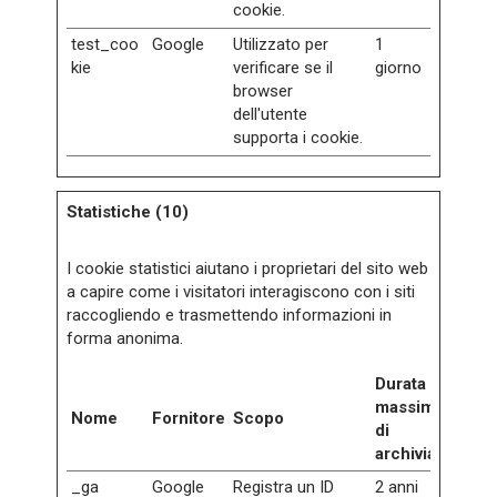
cookie.
test_coo
Google
Utilizzato per
1
kie
verificare se il
giorno
browser
dell'utente
supporta i cookie.
Statistiche (10)
I cookie statistici aiutano i proprietari del sito web
a capire come i visitatori interagiscono con i siti
raccogliendo e trasmettendo informazioni in
forma anonima.
Durata
massima
Nome
Fornitore
Scopo
di
archiviazione
_ga
Google
Registra un ID
2 anni